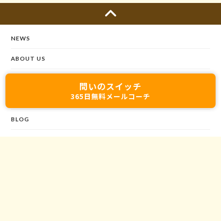
NEWS
ABOUT US
SEMINARS
問いのスイッチ
365日無料メールコーチ
VOICES
BLOG
CONTACT
©2020 MIRAISOSEISYA All rights reserved.