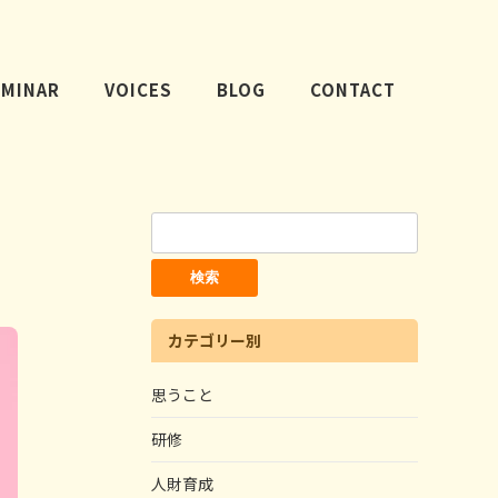
EMINAR
VOICES
BLOG
CONTACT
検
索:
カテゴリー別
思うこと
研修
人財育成