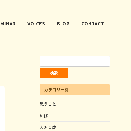
EMINAR
VOICES
BLOG
CONTACT
検
索:
カテゴリー別
思うこと
研修
人財育成