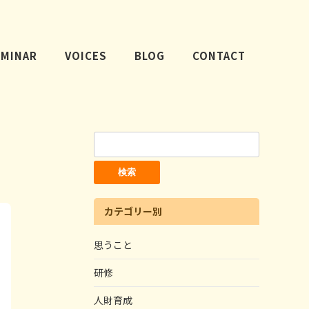
EMINAR
VOICES
BLOG
CONTACT
検
索:
カテゴリー別
思うこと
研修
人財育成