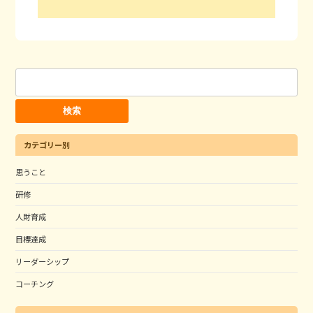
検
索:
カテゴリー別
思うこと
研修
人財育成
目標達成
リーダーシップ
コーチング