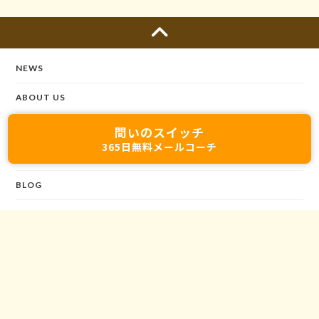
NEWS
ABOUT US
SEMINARS
問いのスイッチ
365日無料メールコーチ
VOICES
BLOG
CONTACT
©2020 MIRAISOSEISYA All rights reserved.