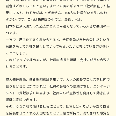
割合はどれくらいだと思いますか？米国のギャラップ社が調査した結
果によると、わずか6％にすぎません。100人の社員がいるうちのわ
ずか6人です。これは先進国の中では、最低レベル。
日本が経済大国だった過去がどんどん遠くなっている大きな要因の一
つです。
一方で、経営をする立場からすると、全従業員が自分の会社だという
意識をもって会社を良くしていってもらいたいと考えている方が多い
ことでしょう。
このギャップを埋めるのが、社員の成長と組織・会社の成長を合致さ
せることです。
成人発達理論、進化型組織論を用いて、大人の成長プロセスを社内で
創りあげることができれば、社員の会社への信頼は増し、エンゲージ
メント（貢献欲求）は高まり、社員自らが主体性を発揮して動き出す
組織に変貌できます。
そのような会社で働ける社員にとって、仕事とはやりがいがあり自ら
を成長させてくれる大切なものという確信が持て、満たされた感覚を