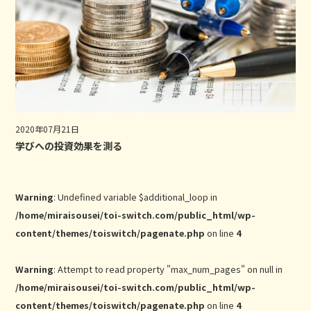
2020年07月21日
学びへの投資効果を測る
Warning
: Undefined variable $additional_loop in
/home/miraisousei/toi-switch.com/public_html/wp-
content/themes/toiswitch/pagenate.php
on line
4
Warning
: Attempt to read property "max_num_pages" on null in
/home/miraisousei/toi-switch.com/public_html/wp-
content/themes/toiswitch/pagenate.php
on line
4