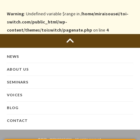
Warning
: Undefined variable $range in
/home/miraisousei/toi-
switch.com/public_html/wp-
content/themes/toiswitch/pagenate.php
on line
4
NEWS
ABOUT US
SEMINARS
VOICES
BLOG
CONTACT
©2020 MIRAISOSEISYA All rights reserved.